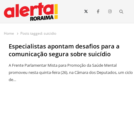
conteúdo
Searc
O maior portal de notícias de Roraima
O Alerta Roraima é seu portal de notícias completo sobre política,
saúde, esportes, economia e os principais acontecimentos de Boa Vista
Home
Posts tagged:
suicidio
e todo o estado de Roraima. Fique sempre informado com
atualizações em tempo real!
Especialistas apontam desafios para a
comunicação segura sobre suicídio
A Frente Parlamentar Mista para Promoção da Saúde Mental
promoveu nesta quinta-feira (26), na Câmara dos Deputados, um ciclo
de…