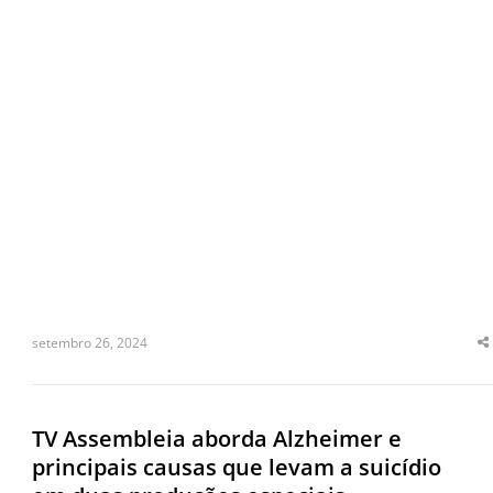
setembro 26, 2024
S
t
p
TV Assembleia aborda Alzheimer e
principais causas que levam a suicídio