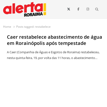
conteúdo
Searc
O maior portal de notícias de Roraima
O Alerta Roraima é seu portal de notícias completo sobre política,
saúde, esportes, economia e os principais acontecimentos de Boa Vista
Home
Posts tagged:
restabelece
e todo o estado de Roraima. Fique sempre informado com
atualizações em tempo real!
Caer restabelece abastecimento de água
em Rorainópolis após tempestade
A Caer (Companhia de Águas e Esgotos de Roraima) restabeleceu,
nesta quinta-feira, 19, por volta das 11 horas, o abastecimento…