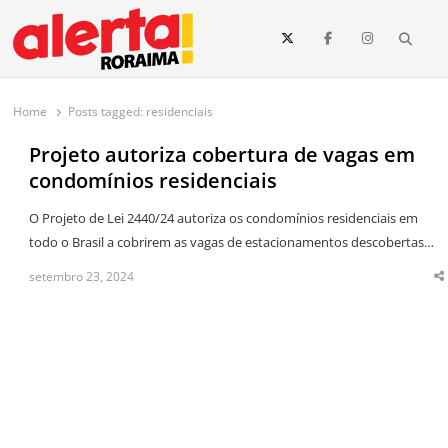
conteúdo
Searc
O maior portal de notícias de Roraima
O Alerta Roraima é seu portal de notícias completo sobre política,
saúde, esportes, economia e os principais acontecimentos de Boa Vista
Home
Posts tagged:
residenciais
e todo o estado de Roraima. Fique sempre informado com
atualizações em tempo real!
Projeto autoriza cobertura de vagas em
condomínios residenciais
O Projeto de Lei 2440/24 autoriza os condomínios residenciais em
todo o Brasil a cobrirem as vagas de estacionamentos descobertas…
setembro 23, 2024
S
t
p