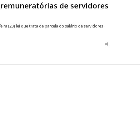
s remuneratórias de servidores
ira (23) lei que trata de parcela do salário de servidores
Share
this
post