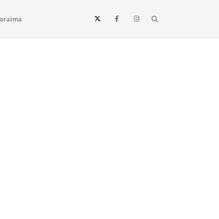
Search
oraima
Vista e todo o estado de Roraima. Fique sempre informado