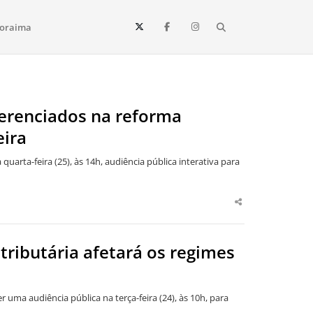
Search
oraima
Vista e todo o estado de Roraima. Fique sempre informado
ferenciados na reforma
eira
uarta-feira (25), às 14h, audiência pública interativa para
Share
this
post
ributária afetará os regimes
ma audiência pública na terça-feira (24), às 10h, para