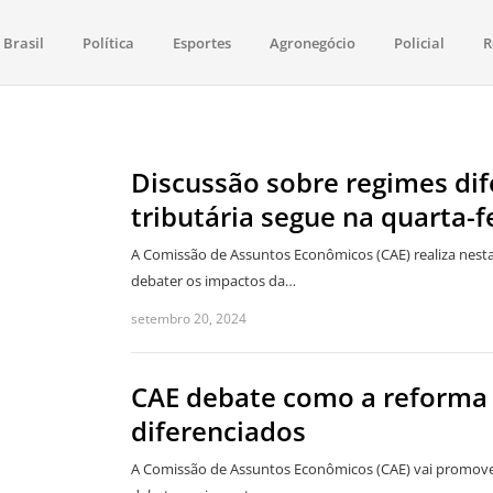
Brasil
Política
Esportes
Agronegócio
Policial
R
aima
política, saúde, esportes, economia e os principais acontecimentos de Boa 
Discussão sobre regimes di
tributária segue na quarta-f
A Comissão de Assuntos Econômicos (CAE) realiza nesta q
debater os impactos da…
setembro 20, 2024
CAE debate como a reforma t
diferenciados
A Comissão de Assuntos Econômicos (CAE) vai promover u