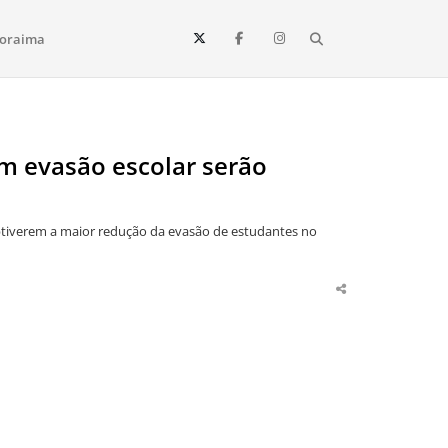
Search
oraima
Vista e todo o estado de Roraima. Fique sempre informado
m evasão escolar serão
obtiverem a maior redução da evasão de estudantes no
Share
this
post