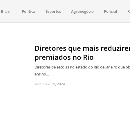
Brasil
Política
Esportes
Agronegócio
Policial
R
aima
política, saúde, esportes, economia e os principais acontecimentos de Boa 
Diretores que mais reduzire
premiados no Rio
Diretores de escolas no estado do Rio de Janeiro que 
ensino…
setembro 19, 2024