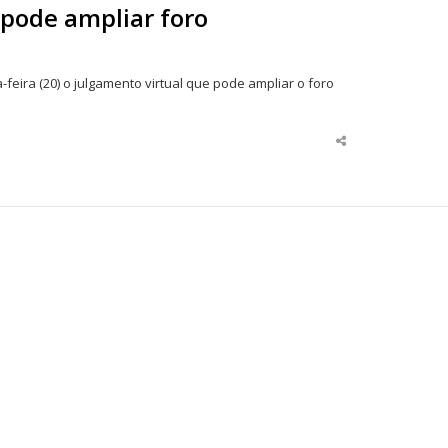
pode ampliar foro
feira (20) o julgamento virtual que pode ampliar o foro
Share
this
post