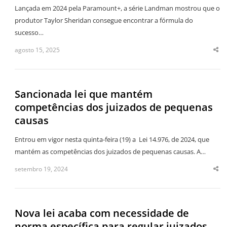
Lançada em 2024 pela Paramount+, a série Landman mostrou que o
produtor Taylor Sheridan consegue encontrar a fórmula do
sucesso…
agosto 15, 2025
Sha
thi
po
Sancionada lei que mantém
competências dos juizados de pequenas
causas
Entrou em vigor nesta quinta-feira (19) a Lei 14.976, de 2024, que
mantém as competências dos juizados de pequenas causas. A…
setembro 19, 2024
Sha
thi
po
Nova lei acaba com necessidade de
norma específica para regular juizados