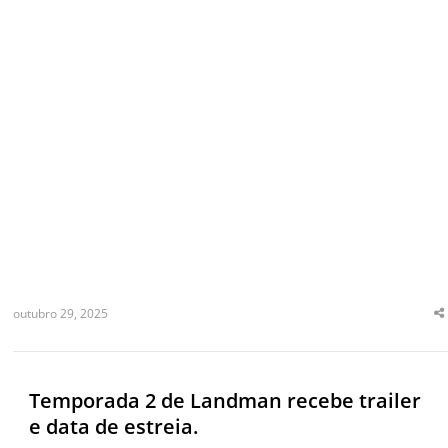
outubro 29, 2025
S
t
p
Temporada 2 de Landman recebe trailer
e data de estreia.