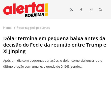
conteúdo
Searc
O maior portal de notícias de Roraima
O Alerta Roraima é seu portal de notícias completo sobre política,
saúde, esportes, economia e os principais acontecimentos de Boa Vista
Home
Posts tagged:
pequenas
e todo o estado de Roraima. Fique sempre informado com
atualizações em tempo real!
Dólar termina em pequena baixa antes da
decisão do Fed e da reunião entre Trump e
Xi Jinping
Após um dia com pequenas variações, o dólar comercial encerrou o
último pregão com uma leve queda de 0,19%, sendo…