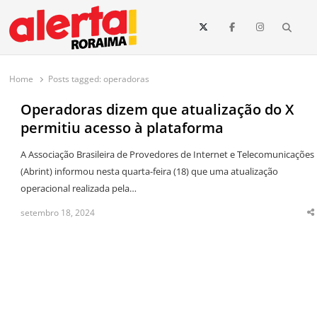
conteúdo
Searc
O maior portal de notícias de Roraima
O Alerta Roraima é seu portal de notícias completo sobre política,
saúde, esportes, economia e os principais acontecimentos de Boa Vista
Home
Posts tagged:
operadoras
e todo o estado de Roraima. Fique sempre informado com
atualizações em tempo real!
Operadoras dizem que atualização do X
permitiu acesso à plataforma
A Associação Brasileira de Provedores de Internet e Telecomunicações
(Abrint) informou nesta quarta-feira (18) que uma atualização
operacional realizada pela…
setembro 18, 2024
S
t
p