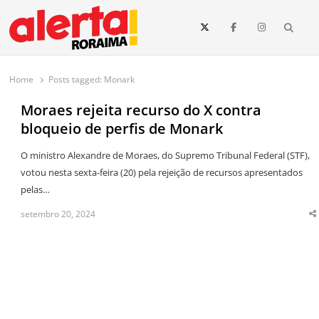
conteúdo
Searc
O maior portal de notícias de Roraima
O Alerta Roraima é seu portal de notícias completo sobre política,
saúde, esportes, economia e os principais acontecimentos de Boa Vista
Home
Posts tagged:
Monark
e todo o estado de Roraima. Fique sempre informado com
atualizações em tempo real!
Moraes rejeita recurso do X contra
bloqueio de perfis de Monark
O ministro Alexandre de Moraes, do Supremo Tribunal Federal (STF),
votou nesta sexta-feira (20) pela rejeição de recursos apresentados
pelas…
setembro 20, 2024
S
t
p