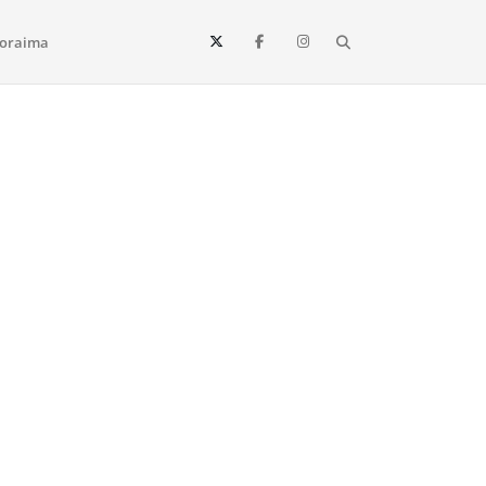
Search
oraima
Vista e todo o estado de Roraima. Fique sempre informado