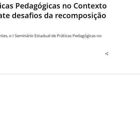
ticas Pedagógicas no Contexto
ate desafios da recomposição
tes, o I Seminário Estadual de Práticas Pedagógicas no
Share
this
post