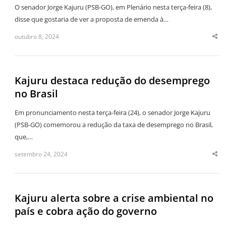
O senador Jorge Kajuru (PSB-GO), em Plenário nesta terça-feira (8),
disse que gostaria de ver a proposta de emenda à…
outubro 8, 2024
Sha
thi
po
Kajuru destaca redução do desemprego
no Brasil
Em pronunciamento nesta terça-feira (24), o senador Jorge Kajuru
(PSB-GO) comemorou a redução da taxa de desemprego no Brasil,
que,…
setembro 24, 2024
Sha
thi
po
Kajuru alerta sobre a crise ambiental no
país e cobra ação do governo