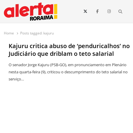
conteúdo
Searc
O maior portal de notícias de Roraima
O Alerta Roraima é seu portal de notícias completo sobre política,
saúde, esportes, economia e os principais acontecimentos de Boa Vista
Home
Posts tagged:
kajuru
e todo o estado de Roraima. Fique sempre informado com
atualizações em tempo real!
Kajuru critica abuso de ‘penduricalhos’ no
Judiciário que driblam o teto salarial
O senador Jorge Kajuru (PSB-GO), em pronunciamento em Plenário
nesta quarta-feira (9), criticou o descumprimento do teto salarial no
serviço…