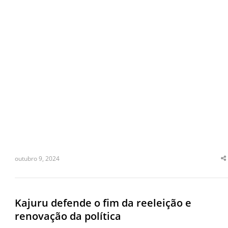
outubro 9, 2024
S
t
p
Kajuru defende o fim da reeleição e
renovação da política