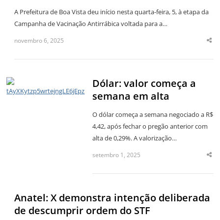
A Prefeitura de Boa Vista deu início nesta quarta-feira, 5, à etapa da
Campanha de Vacinação Antirrábica voltada para a…
novembro 6, 2025
Sha
thi
po
Dólar: valor começa a
semana em alta
O dólar começa a semana negociado a R$
4,42, após fechar o pregão anterior com
alta de 0,29%. A valorização…
setembro 1, 2025
Sha
thi
po
Anatel: X demonstra intenção deliberada
de descumprir ordem do STF