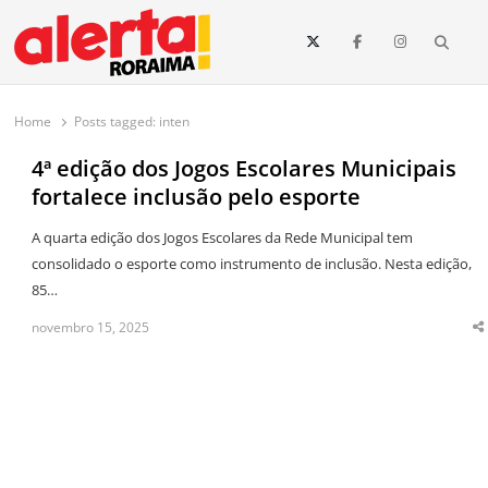
conteúdo
Searc
O maior portal de notícias de Roraima
O Alerta Roraima é seu portal de notícias completo sobre política,
saúde, esportes, economia e os principais acontecimentos de Boa Vista
Home
Posts tagged:
inten
e todo o estado de Roraima. Fique sempre informado com
atualizações em tempo real!
4ª edição dos Jogos Escolares Municipais
fortalece inclusão pelo esporte
A quarta edição dos Jogos Escolares da Rede Municipal tem
consolidado o esporte como instrumento de inclusão. Nesta edição,
85…
novembro 15, 2025
S
t
p