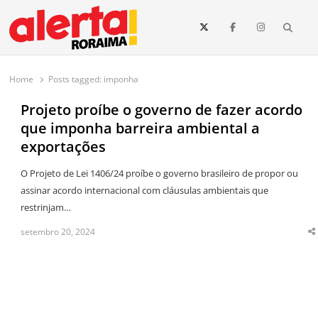
conteúdo
Searc
O maior portal de notícias de Roraima
O Alerta Roraima é seu portal de notícias completo sobre política,
saúde, esportes, economia e os principais acontecimentos de Boa Vista
Home
Posts tagged:
imponha
e todo o estado de Roraima. Fique sempre informado com
atualizações em tempo real!
Projeto proíbe o governo de fazer acordo
que imponha barreira ambiental a
exportações
O Projeto de Lei 1406/24 proíbe o governo brasileiro de propor ou
assinar acordo internacional com cláusulas ambientais que
restrinjam…
setembro 20, 2024
S
t
p