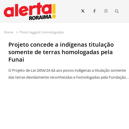
conteúdo
Searc
O maior portal de notícias de Roraima
O Alerta Roraima é seu portal de notícias completo sobre política,
saúde, esportes, economia e os principais acontecimentos de Boa Vista
Home
Posts tagged:
homologadas
e todo o estado de Roraima. Fique sempre informado com
atualizações em tempo real!
Projeto concede a indígenas titulação
somente de terras homologadas pela
Funai
O Projeto de Lei 2454/24 dá aos povos indígenas a titulação somente
das terras devidamente reconhecidas e homologadas pela Fundação…