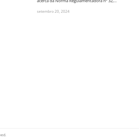
acerca da Norma Regulamentadora nº 32,…
setembro 20, 2024
ved.