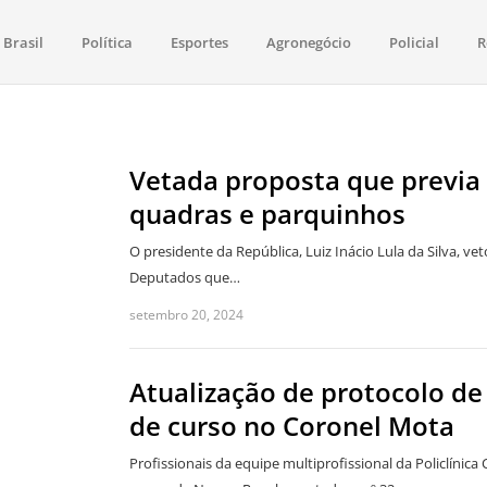
Brasil
Política
Esportes
Agronegócio
Policial
R
aima
política, saúde, esportes, economia e os principais acontecimentos de Boa 
Vetada proposta que previa 
quadras e parquinhos
O presidente da República, Luiz Inácio Lula da Silva, v
Deputados que…
setembro 20, 2024
Atualização de protocolo de
de curso no Coronel Mota
Profissionais da equipe multiprofissional da Policlínic