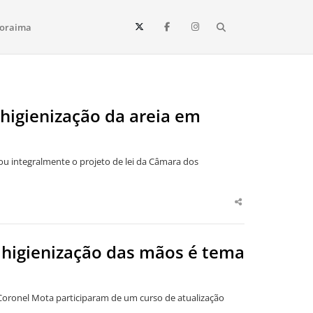
Search
oraima
Vista e todo o estado de Roraima. Fique sempre informado
higienização da areia em
etou integralmente o projeto de lei da Câmara dos
Share
this
post
 higienização das mãos é tema
a Coronel Mota participaram de um curso de atualização