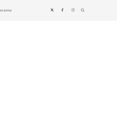
Search
oraima
Vista e todo o estado de Roraima. Fique sempre informado