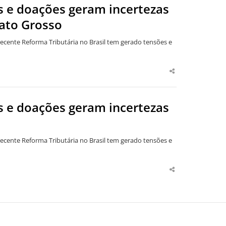
s e doações geram incertezas
ato Grosso
ecente Reforma Tributária no Brasil tem gerado tensões e
Share
this
post
s e doações geram incertezas
ecente Reforma Tributária no Brasil tem gerado tensões e
Share
this
post