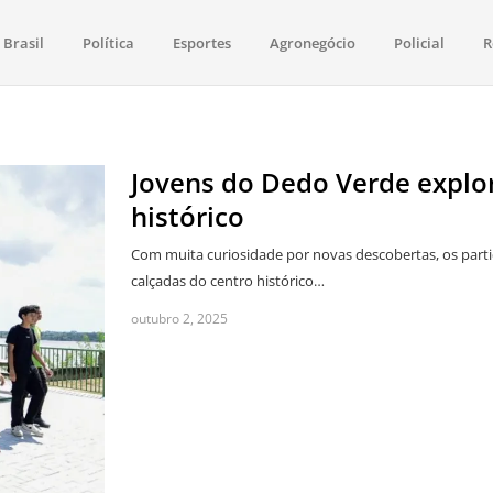
Brasil
Política
Esportes
Agronegócio
Policial
R
aima
política, saúde, esportes, economia e os principais acontecimentos de Boa 
Jovens do Dedo Verde explo
histórico
Com muita curiosidade por novas descobertas, os part
calçadas do centro histórico…
outubro 2, 2025