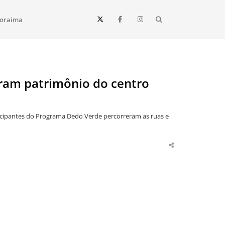
Search
oraima
Vista e todo o estado de Roraima. Fique sempre informado
ram patrimônio do centro
icipantes do Programa Dedo Verde percorreram as ruas e
Share
this
post