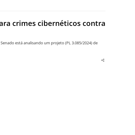
ra crimes cibernéticos contra
 Senado está analisando um projeto (PL 3.085/2024) de
Share
this
post