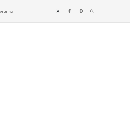
Search
oraima
Vista e todo o estado de Roraima. Fique sempre informado