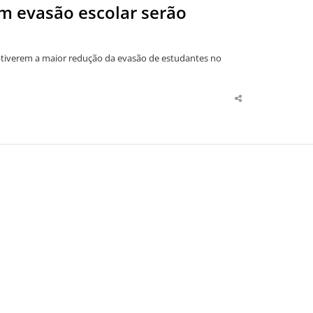
m evasão escolar serão
obtiverem a maior redução da evasão de estudantes no
Share
this
post