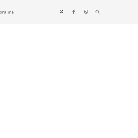
Search
oraima
Vista e todo o estado de Roraima. Fique sempre informado