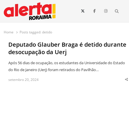
conteúdo
Searc
O maior portal de notícias de Roraima
O Alerta Roraima é seu portal de notícias completo sobre política,
saúde, esportes, economia e os principais acontecimentos de Boa Vista
Home
Posts tagged:
detido
e todo o estado de Roraima. Fique sempre informado com
atualizações em tempo real!
Deputado Glauber Braga é detido durante
desocupação da Uerj
Após 56 dias de ocupação, os estudantes da Universidade do Estado
do Rio de Janeiro (Uerj) foram retirados do Pavilhão…
setembro 20, 2024
S
t
p