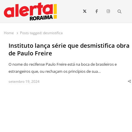
conteúdo
Searc
O maior portal de notícias de Roraima
O Alerta Roraima é seu portal de notícias completo sobre política,
saúde, esportes, economia e os principais acontecimentos de Boa Vista
Home
Posts tagged:
desmistifica
e todo o estado de Roraima. Fique sempre informado com
atualizações em tempo real!
Instituto lança série que desmistifica obra
de Paulo Freire
O nome do recifense Paulo Freire está na boca de brasileiros e
estrangeiros que, ou rechaçam os princípios de sua…
setembro 19, 2024
S
t
p