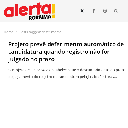
conteúdo
Searc
O maior portal de notícias de Roraima
O Alerta Roraima é seu portal de notícias completo sobre política,
saúde, esportes, economia e os principais acontecimentos de Boa Vista
Home
Posts tagged:
deferimento
e todo o estado de Roraima. Fique sempre informado com
atualizações em tempo real!
Projeto prevê deferimento automático de
candidatura quando registro não for
julgado no prazo
O Projeto de Lei 2824/23 estabelece que o descumprimento do prazo
de julgamento do registro de candidatura pela Justiça Eleitoral,…