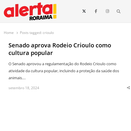
conteúdo
Searc
O maior portal de notícias de Roraima
O Alerta Roraima é seu portal de notícias completo sobre política,
saúde, esportes, economia e os principais acontecimentos de Boa Vista
Home
Posts tagged:
crioulo
e todo o estado de Roraima. Fique sempre informado com
atualizações em tempo real!
Senado aprova Rodeio Crioulo como
cultura popular
O Senado aprovou a regulamentação do Rodeio Crioulo como
atividade da cultura popular, incluindo a proteção da saúde dos
animais.…
setembro 18, 2024
S
t
p