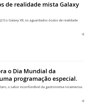
s de realidade mista Galaxy
(21) o Galaxy XR, os aguardados óculos de realidade
Share
this
post
ra o Dia Mundial da
 uma programação especial.
claro, o sabor inconfundível da gastronomia roraimense.
Share
this
post