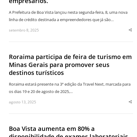
empresários.
A Prefeitura de Boa Vista lançou nesta segunda-feira, 8, uma nova
linha de crédito destinada a empreendedores que já são…
setembro 8, 2025
Sha
thi
po
Roraima participa de feira de turismo em
Minas Gerais para promover seus
destinos turísticos
Roraima estará presente na 3ª edição da Travel Next, marcada para
os dias 19 e 20 de agosto de 2025,…
agosto 13, 2025
Sha
thi
po
Boa Vista aumenta em 80% a
disponibilidade de exames laboratoriais