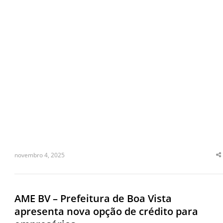
novembro 4, 2025
S
t
p
AME BV – Prefeitura de Boa Vista
apresenta nova opção de crédito para