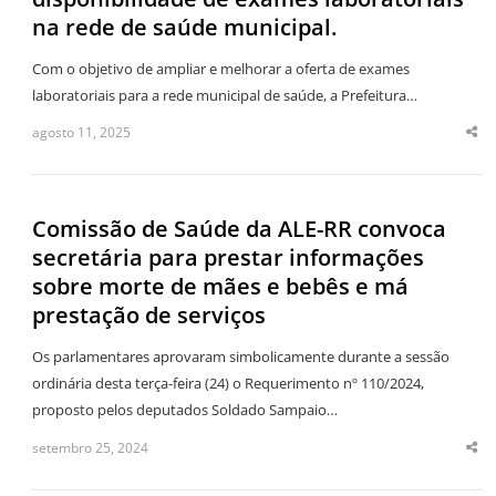
na rede de saúde municipal.
Com o objetivo de ampliar e melhorar a oferta de exames
laboratoriais para a rede municipal de saúde, a Prefeitura…
agosto 11, 2025
Sha
thi
po
Comissão de Saúde da ALE-RR convoca
secretária para prestar informações
sobre morte de mães e bebês e má
prestação de serviços
Os parlamentares aprovaram simbolicamente durante a sessão
ordinária desta terça-feira (24) o Requerimento nº 110/2024,
proposto pelos deputados Soldado Sampaio…
setembro 25, 2024
Sha
thi
po