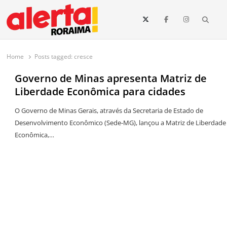
conteúdo
Searc
O maior portal de notícias de Roraima
O Alerta Roraima é seu portal de notícias completo sobre política,
saúde, esportes, economia e os principais acontecimentos de Boa Vista
Home
Posts tagged:
cresce
e todo o estado de Roraima. Fique sempre informado com
atualizações em tempo real!
Governo de Minas apresenta Matriz de
Liberdade Econômica para cidades
O Governo de Minas Gerais, através da Secretaria de Estado de
Desenvolvimento Econômico (Sede-MG), lançou a Matriz de Liberdade
Econômica,…