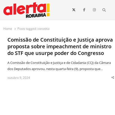
conteúdo
Searc
O maior portal de notícias de Roraima
O Alerta Roraima é seu portal de notícias completo sobre política,
saúde, esportes, economia e os principais acontecimentos de Boa Vista
Home
Posts tagged:
constitui
e todo o estado de Roraima. Fique sempre informado com
atualizações em tempo real!
Comissão de Constituição e Justiça aprova
proposta sobre impeachment de ministro
do STF que usurpe poder do Congresso
A Comissão de Constituição e Justiça e de Cidadania (CCJ) da Câmara
dos Deputados aprovou, nesta quarta-feira (9), proposta que…
outubro 9, 2024
S
t
p