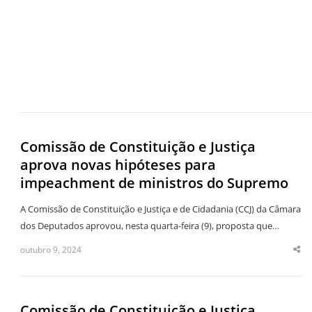
Comissão de Constituição e Justiça
aprova novas hipóteses para
impeachment de ministros do Supremo
A Comissão de Constituição e Justiça e de Cidadania (CCJ) da Câmara
dos Deputados aprovou, nesta quarta-feira (9), proposta que…
outubro 9, 2024
Sha
thi
po
Comissão de Constituição e Justiça