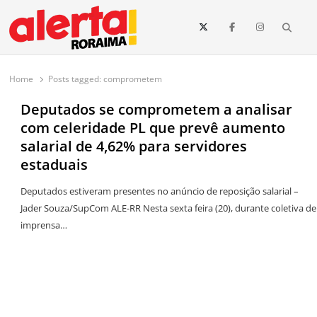
conteúdo
Searc
O maior portal de notícias de Roraima
O Alerta Roraima é seu portal de notícias completo sobre política,
saúde, esportes, economia e os principais acontecimentos de Boa Vista
Home
Posts tagged:
comprometem
e todo o estado de Roraima. Fique sempre informado com
atualizações em tempo real!
Deputados se comprometem a analisar
com celeridade PL que prevê aumento
salarial de 4,62% para servidores
estaduais
Deputados estiveram presentes no anúncio de reposição salarial –
Jader Souza/SupCom ALE-RR Nesta sexta feira (20), durante coletiva de
imprensa…