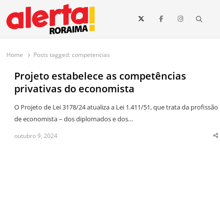
conteúdo
Searc
O maior portal de notícias de Roraima
O Alerta Roraima é seu portal de notícias completo sobre política,
saúde, esportes, economia e os principais acontecimentos de Boa Vista
Home
Posts tagged:
competencias
e todo o estado de Roraima. Fique sempre informado com
atualizações em tempo real!
Projeto estabelece as competências
privativas do economista
O Projeto de Lei 3178/24 atualiza a Lei 1.411/51, que trata da profissão
de economista – dos diplomados e dos…
outubro 9, 2024
S
t
p