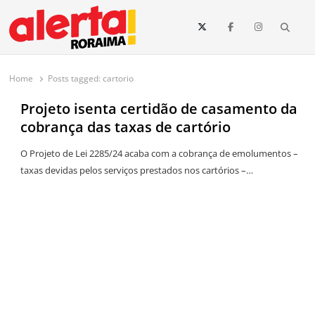
conteúdo
Searc
O maior portal de notícias de Roraima
O Alerta Roraima é seu portal de notícias completo sobre política,
saúde, esportes, economia e os principais acontecimentos de Boa Vista
Home
Posts tagged:
cartorio
e todo o estado de Roraima. Fique sempre informado com
atualizações em tempo real!
Projeto isenta certidão de casamento da
cobrança das taxas de cartório
O Projeto de Lei 2285/24 acaba com a cobrança de emolumentos –
taxas devidas pelos serviços prestados nos cartórios –…