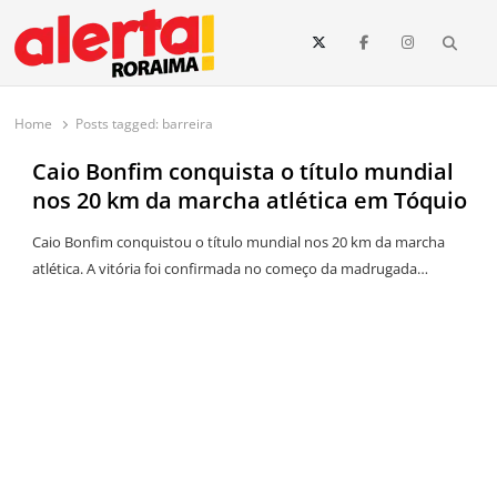
conteúdo
Searc
O maior portal de notícias de Roraima
O Alerta Roraima é seu portal de notícias completo sobre política,
saúde, esportes, economia e os principais acontecimentos de Boa Vista
Home
Posts tagged:
barreira
e todo o estado de Roraima. Fique sempre informado com
atualizações em tempo real!
Caio Bonfim conquista o título mundial
nos 20 km da marcha atlética em Tóquio
Caio Bonfim conquistou o título mundial nos 20 km da marcha
atlética. A vitória foi confirmada no começo da madrugada…