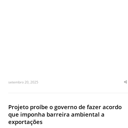
setembro 20, 2025
S
t
p
Projeto proíbe o governo de fazer acordo
que imponha barreira ambiental a
exportações