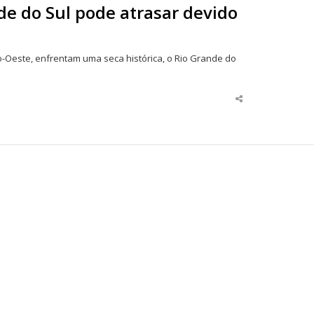
de do Sul pode atrasar devido
ro-Oeste, enfrentam uma seca histórica, o Rio Grande do
Share
this
post