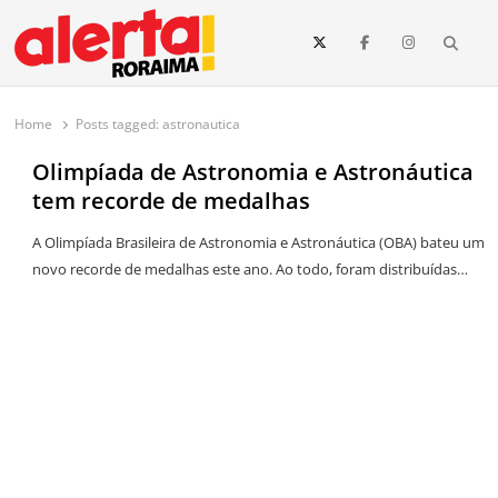
conteúdo
Searc
O maior portal de notícias de Roraima
O Alerta Roraima é seu portal de notícias completo sobre política,
saúde, esportes, economia e os principais acontecimentos de Boa Vista
Home
Posts tagged:
astronautica
e todo o estado de Roraima. Fique sempre informado com
atualizações em tempo real!
Olimpíada de Astronomia e Astronáutica
tem recorde de medalhas
A Olimpíada Brasileira de Astronomia e Astronáutica (OBA) bateu um
novo recorde de medalhas este ano. Ao todo, foram distribuídas…