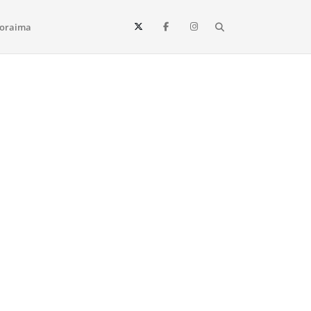
Search
oraima
Vista e todo o estado de Roraima. Fique sempre informado