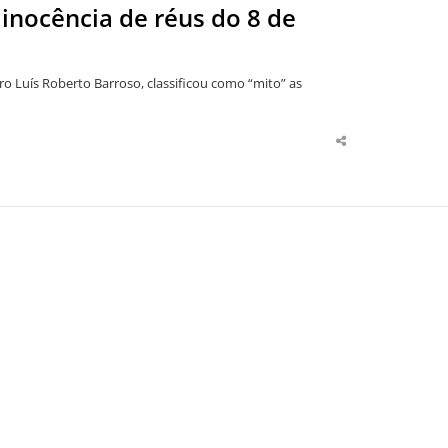
 inocência de réus do 8 de
ro Luís Roberto Barroso, classificou como “mito” as
Share
this
post