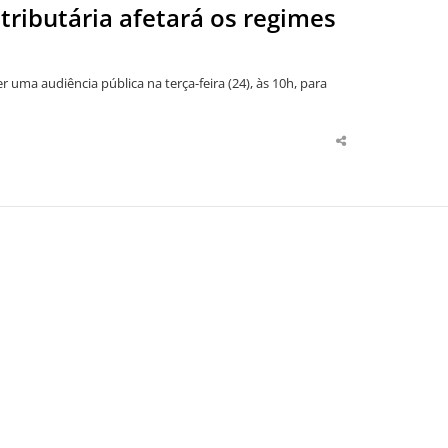
ributária afetará os regimes
ma audiência pública na terça-feira (24), às 10h, para
Share
this
post