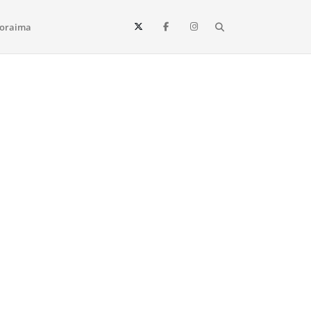
Search
oraima
Vista e todo o estado de Roraima. Fique sempre informado