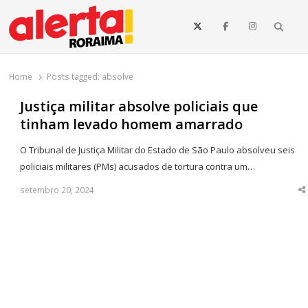
o
conteúdo
Searc
O maior portal de notícias de Roraima
O Alerta Roraima é seu portal de notícias completo sobre política,
saúde, esportes, economia e os principais acontecimentos de Boa
Home
Posts tagged:
absolve
Vista e todo o estado de Roraima. Fique sempre informado com
atualizações em tempo real!
Justiça militar absolve policiais que
tinham levado homem amarrado
O Tribunal de Justiça Militar do Estado de São Paulo absolveu seis
policiais militares (PMs) acusados de tortura contra um…
setembro 20, 2024
S
t
p