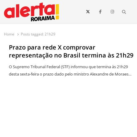
conteúdo
Searc
O maior portal de notícias de Roraima
O Alerta Roraima é seu portal de notícias completo sobre política,
saúde, esportes, economia e os principais acontecimentos de Boa Vista
Home
Posts tagged:
21h29
e todo o estado de Roraima. Fique sempre informado com
atualizações em tempo real!
Prazo para rede X comprovar
representação no Brasil termina às 21h29
O Supremo Tribunal Federal (STF) informou que termina às 21h29
desta sexta-feira o prazo dado pelo ministro Alexandre de Moraes…